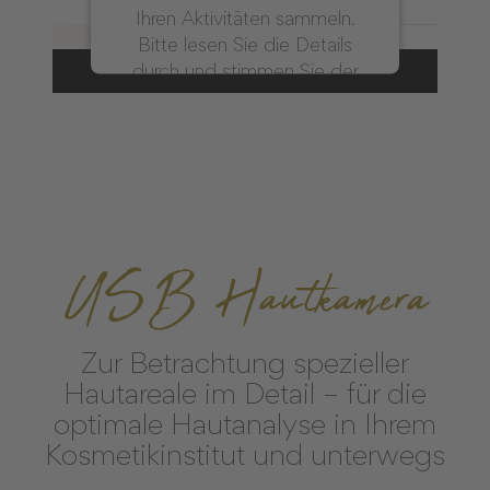
Ihren Aktivitäten sammeln.
Bitte lesen Sie die Details
durch und stimmen Sie der
Nutzung des Service zu, um
dieses Video anzusehen.
Mehr Informationen
Akzeptieren
USB Hautkamera
powered by
Usercentrics Consent
Management Platform
&
eRecht24
Zur Betrachtung spezieller
Hautareale im Detail – für die
optimale Hautanalyse in Ihrem
Kosmetikinstitut und unterwegs