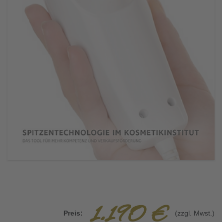
1.190 €
Preis:
(zzgl. Mwst.)