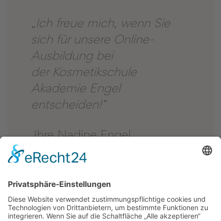
„Ich freue mich, wenn Sie
sich für unsere Online-
Ausbildung bei
der Kosmetikschule
Akademie Engel
entscheiden!“
Ihre Nadine Engel
Geschäftsführerin Kosmetikschule Akademie Engel
GmbH